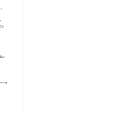
ra
y
 de
itar
neren