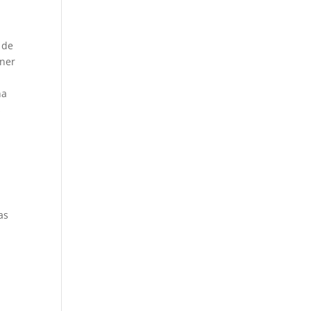
 de
oner
na
s
as