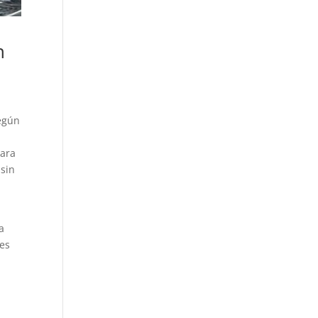
n
Según
r
para
 sin
a
des